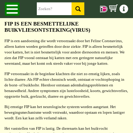
FIP IS EEN BESMETTELIJKE
BUIKVLIESONTSTEKING(VIRUS)
FIP is een aandoening die wordt veroorzaakt door het Feline Coronavirus,
alleen katten worden getroffen door deze ziekte. FIP is alleen besmettelijk
voor katten, het is niet besmettelijk voor andere diersoorten en mensen. We
zien dat FIP vooral ontstaat bij katten met een geringere natuurlijke
weerstand, maar het komt ook steeds vaker voor bij jonge katten.
FIP veroorzaakt in de beginfase klachten die niet zo ernstig lijken, zoals
lichte diarree. Als FIP echter chronisch wordt, ontstaat er vochtophoping in
de borst- of buikholte. Hierdoor ontstaan ademhalingsproblemen en
benauwdheid. Andere symptomen zijn lusteloosheid, koorts, gewichtsverlies,
opgezette buik, geelzucht, diarree en gewichtsverlies.
Bij ernstige FIP kan het neurologische systeem worden aangetast. Het
bewegingsmechanisme wordt verzwakt, waardoor opstaan en lopen lastiger
wordt. Een kat kan zelfs verlamd raken.
Het vaststellen van FIP is lastig. De dierenarts kan het buikvocht