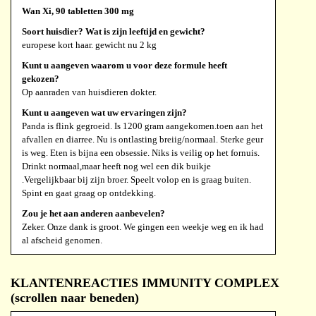
Wan Xi, 90 tabletten 300 mg
Soort huisdier? Wat is zijn leeftijd en gewicht?
europese kort haar. gewicht nu 2 kg
Kunt u aangeven waarom u voor deze formule heeft
gekozen?
Op aanraden van huisdieren dokter.
Kunt u aangeven wat uw ervaringen zijn?
Panda is flink gegroeid. Is 1200 gram aangekomen.toen aan het
afvallen en diarree. Nu is ontlasting breiig/normaal. Sterke geur
is weg. Eten is bijna een obsessie. Niks is veilig op het fornuis.
Drinkt normaal,maar heeft nog wel een dik buikje
.Vergelijkbaar bij zijn broer. Speelt volop en is graag buiten.
Spint en gaat graag op ontdekking.
Zou je het aan anderen aanbevelen?
Zeker. Onze dank is groot. We gingen een weekje weg en ik had
al afscheid genomen.
KLANTENREACTIES IMMUNITY COMPLEX
MMEW Geraedts
(scrollen naar beneden)
Wan Xi, 90 tabletten 300 mg