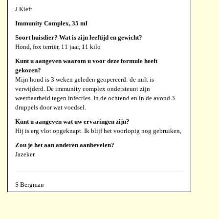
Soort huisdier? Wat is zijn leeftijd en gewicht?
J Kieft
Kater - 13 jaar -4,5 kg
Immunity Complex, 35 ml
Kunt u aangeven waarom u voor deze formule heeft
Soort huisdier? Wat is zijn leeftijd en gewicht?
gekozen?
Hond, fox terriër, 11 jaar, 11 kilo
Dierenarts gaf aan dat hij waarschijnlijk fip heeft.
Kunt u aangeven waarom u voor deze formule heeft
Kunt u aangeven wat uw ervaringen zijn?
gekozen?
Kat is veel levendiger nu.
Mijn hond is 3 weken geleden geopereerd: de milt is
Zou je het aan anderen aanbevelen?
verwijderd. De immunity complex ondersteunt zijn
Ja
weerbaarheid tegen infecties. In de ochtend en in de avond 3
druppels door wat voedsel.
Kunt u aangeven wat uw ervaringen zijn?
Hij is erg vlot opgeknapt. Ik blijf het voorlopig nog gebruiken,
Zou je het aan anderen aanbevelen?
Jazeker.
S Bergman
Immunity Complex, 35 ml
Soort huisdier? Wat is zijn leeftijd en gewicht?