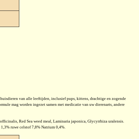
uisdieren van alle leeftijden, inclusief pups, kittens, drachtige en zogende
formule mag worden ingezet samen met medicatie van uw dierenarts, andere
ficinalis, Red Sea weed meal, Laminaria japonica, Glycyrrhiza uralensis.
t 1,3% ruwe celstof 7,8% Natrium 0,4%.