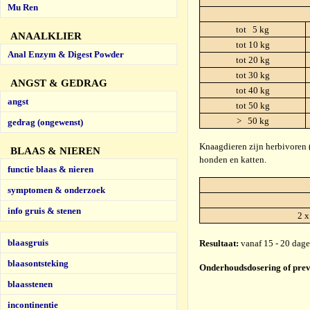
Mu Ren
tot 5 kg
ANAALKLIER
tot 10 kg
Anal Enzym & Digest Powder
tot 20 kg
tot 30 kg
ANGST & GEDRAG
tot 40 kg
angst
tot 50 kg
> 50 kg
gedrag (ongewenst)
Knaagdieren zijn herbivoren (
BLAAS & NIEREN
honden en katten.
functie blaas & nieren
symptomen & onderzoek
info gruis & stenen
2 x
blaasgruis
Resultaat:
vanaf 15 - 20 dage
blaasontsteking
Onderhoudsdosering of prev
blaasstenen
incontinentie