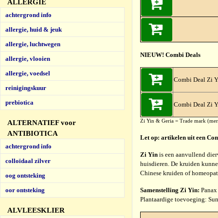
ALLERGIE
achtergrond info
allergie, huid & jeuk
allergie, luchtwegen
NIEUW! Combi Deals
allergie, vlooien
allergie, voedsel
Combi Deal Zi Yi
reinigingskuur
prebiotica
Combi Deal Zi Y
Zi Yin & Geria = Trade mark (me
ALTERNATIEF voor
ANTIBIOTICA
Let op: artikelen uit een C
achtergrond info
Zi Yin
is een aanvullend dierv
colloïdaal zilver
huisdieren. De kruiden kunne
Chinese kruiden of homeopat
oog ontsteking
Samenstelling Zi Yin:
Panax 
oor ontsteking
Plantaardige toevoeging: Sun
ALVLEESKLIER