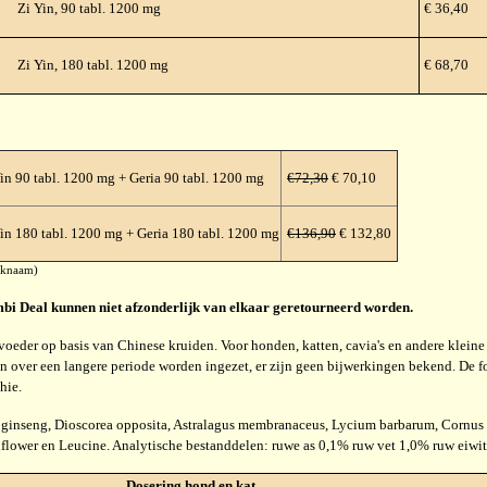
Zi Yin, 90 tabl. 1200 mg
€ 36,40
Zi Yin, 180 tabl. 1200 mg
€ 68,70
n 90 tabl. 1200 mg + Geria 90 tabl. 1200 mg
€72,30
€ 70,10
in 180 tabl. 1200 mg + Geria 180 tabl. 1200 mg
€136,90
€ 132,80
rknaam)
ombi Deal kunnen niet afzonderlijk van elkaar geretourneerd worden.
oeder op basis van Chinese kruiden. Voor honden, katten, cavia's en andere kleine h
n over een langere periode worden ingezet, er zijn geen bijwerkingen bekend. De 
hie.
ginseng, Dioscorea opposita, Astralagus membranaceus, Lycium barbarum, Cornus of
flower en Leucine. Analytische bestanddelen: ruwe as 0,1% ruw vet 1,0% ruw eiwi
Dosering hond en kat