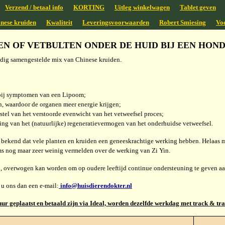
Verzend / betaal info
KORTING
Uitleg winkelwagen
Tablet geven
nese kruiden
Kwaliteit
Leveringsvoorwaarden
Robert Smiesing
Vo
MEN OF VETBULTEN ONDER DE HUID BIJ EEN HOND
uldig samengestelde mix van Chinese kruiden.
bij symptomen van een Lipoom;
en, waardoor de organen meer energie krijgen;
stel van het verstoorde evenwicht van het vetweefsel proces;
king van het (natuurlijke) regeneratievermogen van het onderhuidse vetweefsel.
 bekend dat vele planten en kruiden een geneeskrachtige werking hebben. Helaas 
s nog maar zeer weinig vermelden over de werking van Zi Yin.
verwogen kan worden om op oudere leeftijd continue ondersteuning te geven aan 
 u ons dan een e-mail:
info@huisdierendokter.nl
uur geplaatst en betaald zijn via Ideal, worden dezelfde werkdag met track & tr