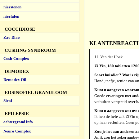
nierstenen
nierfalen
COCCIDIOSE
Zao Diao
KLANTENREACTIES Z
CUSHING SYNDROOM
J.J. Van der Hoek
Cush-Complex
Zi Yin, 180 tabletten 120
DEMODEX
Soort huisdier? Wat is zij
Demodex Oil
Hond, teefje, senior van o
Kunt u aangeven waarom 
EOSINOFIEL GRANULOOM
Goede ervaringen met ande
Sical
vetbulten verspreid over h
Kunt u aangeven wat uw e
EPILEPSIE
Ik heb de hele zak ZiYin o
achtergrond info
op haar vetbulten. Geen pos
Neuro Complex
Zou je het aan anderen a
Ja, ik zou het zeker aanbe