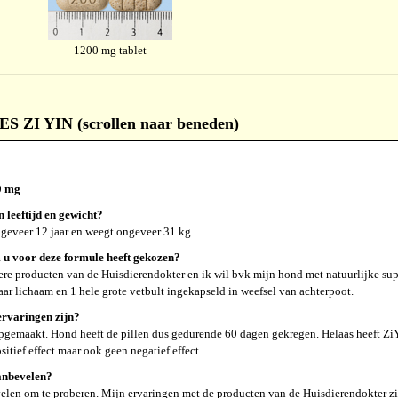
1200 mg tablet
I YIN (scrollen naar beneden)
0 mg
n leeftijd en gewicht?
ngeveer 12 jaar en weegt ongeveer 31 kg
u voor deze formule heeft gekozen?
re producten van de Huisdierendokter en ik wil bvk mijn hond met natuurlijke su
aar lichaam en 1 hele grote vetbult ingekapseld in weefsel van achterpoot.
rvaringen zijn?
pgemaakt. Hond heeft de pillen dus gedurende 60 dagen gekregen. Helaas heeft ZiYi
itief effect maar ook geen negatief effect.
anbevelen?
velen om te proberen. Mijn ervaringen met de producten van de Huisdierendokter zi