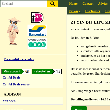
Home
Contact
Advies
Privacy
Disclaimer
Chi
ZI YIN BIJ LIPO
Zi Yin bestaat uit een zorgv
De kruiden in Zi Yin:
kan gebruikt worden 
stimuleert alle organ
ondersteunt zo het her
Persoonlijke verhalen
het stimuleert de wer
Het is de mensheid al eeuwen
betreffende gezondheidsclaim
Combi Deals
Lipomen kunnen terugkomen, o
Combi Deals senior
Als u nog vragen heeft, stuurt
ADDISON
Bestellingen die voor 16.00 
Yan Shen