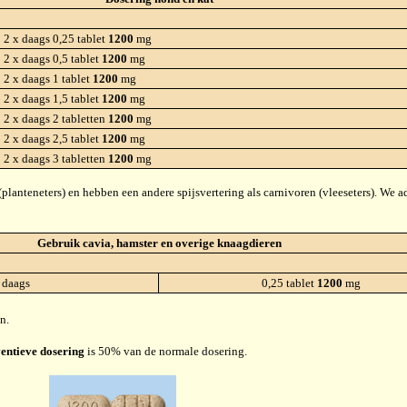
2 x daags 0,25 tablet
1200
mg
2 x daags 0,5 tablet
1200
mg
2 x daags 1 tablet
1200
mg
2 x daags 1,5 tablet
1200
mg
2 x daags 2 tabletten
1200
mg
2 x daags 2,5 tablet
1200
mg
2 x daags 3 tabletten
1200
mg
planteneters) en hebben een andere spijsvertering als carnivoren (vleeseters). We 
Gebruik cavia, hamster en overige knaagdieren
 daags
0,25 tablet
1200
mg
n.
entieve dosering
is 50% van de normale dosering.