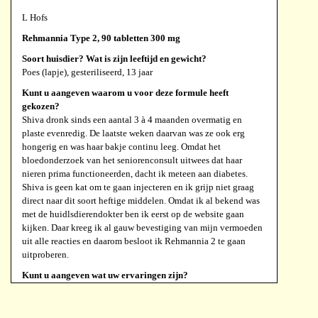
L Hofs
Rehmannia Type 2, 90 tabletten 300 mg
Soort huisdier? Wat is zijn leeftijd en gewicht?
Poes (lapje), gesteriliseerd, 13 jaar
Kunt u aangeven waarom u voor deze formule heeft
gekozen?
Shiva dronk sinds een aantal 3 à 4 maanden overmatig en
plaste evenredig. De laatste weken daarvan was ze ook erg
hongerig en was haar bakje continu leeg. Omdat het
bloedonderzoek van het seniorenconsult uitwees dat haar
nieren prima functioneerden, dacht ik meteen aan diabetes.
Shiva is geen kat om te gaan injecteren en ik grijp niet graag
direct naar dit soort heftige middelen. Omdat ik al bekend was
met de huidlsdierendokter ben ik eerst op de website gaan
kijken. Daar kreeg ik al gauw bevestiging van mijn vermoeden
uit alle reacties en daarom besloot ik Rehmannia 2 te gaan
uitproberen.
Kunt u aangeven wat uw ervaringen zijn?
Sinds Shiva de eerste week van dubbele doses heeft gehad, is ze
niet meer doorlopend hongerig, plast ze veel minder en zit ze
duidelijk lekker in haar vel. Nu was ze daarvoor ook niet