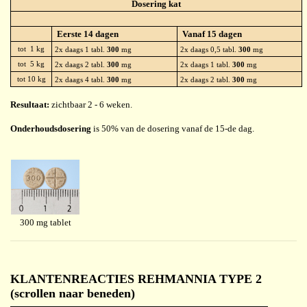
Dosering kat
Eerste 14 dagen
Vanaf 15 dagen
tot 1 kg
2x daags 1 tabl.
300
mg
2x daags 0,5 tabl.
300
mg
tot 5 kg
2x daags 2 tabl.
300
mg
2x daags 1 tabl.
300
mg
tot 10 kg
2x daags 4 tabl.
300
mg
2x daags 2 tabl.
300
mg
Resultaat:
zichtbaar 2 - 6 weken.
Onderhoudsdosering
is 50% van de dosering vanaf de 15-de dag.
300 mg tablet
KLANTENREACTIES REHMANNIA TYPE 2
(scrollen naar beneden)