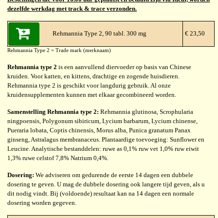
dezelfde werkdag met track & trace verzonden.
Rehmannia Type 2, 90 tabl. 300 mg
€ 23,50
Rehmannia Type 2 = Trade mark (merknaam)
Rehmannia type 2
is een aanvullend diervoeder op basis van Chinese
kruiden. Voor katten, en kittens, drachtige en zogende huisdieren.
Rehmannia type 2 is geschikt voor langdurig gebruik. Al onze
kruidensupplementen kunnen met elkaar gecombineerd worden.
Samenstelling Rehmannia type 2:
Rehmannia glutinosa, Scrophularia
ningpoensis, Polygonum sibiricum, Lycium barbarum, Lycium chinense,
Pueraria lobata, Coptis chinensis, Morus alba, Punica granatum Panax
ginseng, Astralagus membranaceus. Plantaardige toevoeging: Sunflower en
Leucine. Analytische bestanddelen: ruwe as 0,1% ruw vet 1,0% ruw eiwit
1,3% ruwe celstof 7,8% Natrium 0,4%.
Dosering:
We adviseren om gedurende de eerste 14 dagen een dubbele
dosering te geven. U mag de dubbele dosering ook langere tijd geven, als u
dit nodig vindt. Bij (voldoende) resultaat kan na 14 dagen een normale
dosering worden gegeven.