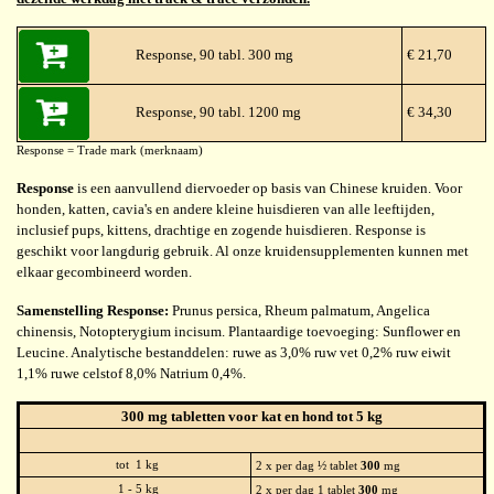
Response, 90 tabl. 300 mg
€ 21,70
Response, 90 tabl. 1200 mg
€ 34,30
Response = Trade mark (merknaam)
Response
is een aanvullend diervoeder op basis van Chinese kruiden. Voor
honden, katten, cavia's en andere kleine huisdieren van alle leeftijden,
inclusief pups, kittens, drachtige en zogende huisdieren. Response is
geschikt voor langdurig gebruik. Al onze kruidensupplementen kunnen met
elkaar gecombineerd worden.
Samenstelling Response:
Prunus persica, Rheum palmatum, Angelica
chinensis, Notopterygium incisum. Plantaardige toevoeging: Sunflower en
Leucine. Analytische bestanddelen: ruwe as 3,0% ruw vet 0,2% ruw eiwit
1,1% ruwe celstof 8,0% Natrium 0,4%.
300 mg tabletten voor kat en hond tot 5 kg
tot 1 kg
2 x per dag ½ tablet
300
mg
1 - 5 kg
2 x per dag 1 tablet
300
mg