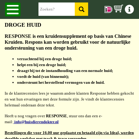
DROGE HUID
RESPONSE is een kruidensupplement op basis van Chinese
Kruiden. Respons kan worden gebruikt voor de natuurlijke
ondersteuning van een droge huid.
verzachtend bij een droge huid;
helpt een bij een droge huid;
draagt bij tot de instandhouding van een normale huid;
voedt de huid (van binnenuit);
ondersteunt het herstellend vermogen van de huid.
In de klantrecensies lees je waarom andere klanten Response hebben gekocht
en wat hun ervaringen met deze formule zijn. Je vindt de klantrecensies
helemaal onderaan deze tekst.
Heeft u nog vragen over
RESPONSE
, stuur ons dan een e-
mail:
info@huisdierendokter.nl
Bestellingen die voor 16.00 uur geplaatst en betaald zijn via Ideal, worden
dezelfde werkdag met track & trace verzonden.