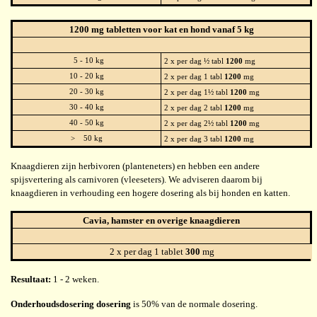
1200 mg tabletten voor kat en hond vanaf 5 kg
5 - 10 kg
2 x per dag ½ tabl
1200
mg
10 - 20 kg
2 x per dag 1 tabl
1200
mg
20 - 30 kg
2 x per dag 1½ tabl
1200
mg
30 - 40 kg
2 x per dag 2 tabl
1200
mg
40 - 50 kg
2 x per dag 2½ tabl
1200
mg
> 50 kg
2 x per dag 3 tabl
1200
mg
Knaagdieren zijn herbivoren (planteneters) en hebben een andere
spijsvertering als carnivoren (vleeseters). We adviseren daarom bij
knaagdieren in verhouding een hogere dosering als bij honden en katten.
Cavia, hamster en overige knaagdieren
2 x per dag 1 tablet
300
mg
Resultaat:
1 - 2 weken.
Onderhoudsdosering dosering
is 50% van de normale dosering.