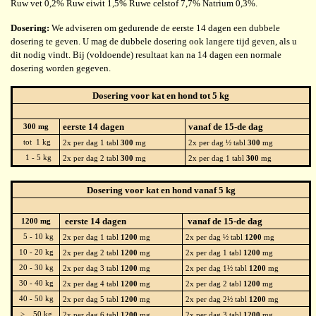
Ruw vet 0,2% Ruw eiwit 1,5% Ruwe celstof 7,7% Natrium 0,3%.
Dosering:
We adviseren om gedurende de eerste 14 dagen een dubbele
dosering te geven. U mag de dubbele dosering ook langere tijd geven, als u
dit nodig vindt. Bij (voldoende) resultaat kan na 14 dagen een normale
dosering worden gegeven.
Dosering voor kat en hond tot 5 kg
eerste 14 dagen
vanaf de 15-de dag
300 mg
tot 1 kg
2x per dag 1 tabl
300
mg
2x per dag ½ tabl
300
mg
1 - 5 kg
2x per dag 2 tabl
300
mg
2x per dag 1 tabl
300
mg
Dosering voor kat en hond vanaf 5 kg
eerste 14 dagen
vanaf de 15-de dag
1200 mg
5 - 10 kg
2x per dag 1 tabl
1200
mg
2x per dag ½ tabl
1200
mg
10 - 20 kg
2x per dag 2 tabl
1200
mg
2x per dag 1 tabl
1200
mg
20 - 30 kg
2x per dag 3 tabl
1200
mg
2x per dag 1½ tabl
1200
mg
30 - 40 kg
2x per dag 4 tabl
1200
mg
2x per dag 2 tabl
1200
mg
40 - 50 kg
2x per dag 5 tabl
1200
mg
2x per dag 2½ tabl
1200
mg
> 50 kg
2x per dag 6 tabl
1200
mg
2x per dag 3 tabl
1200
mg