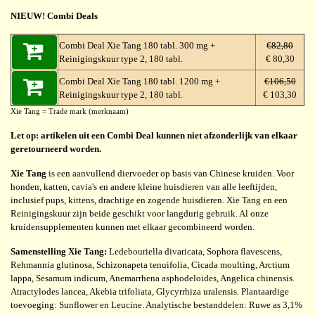
NIEUW! Combi Deals
Combi Deal Xie Tang 180 tabl. 300 mg +
€82,80
Reinigingskuur type 2, 180 tabl.
€ 80,30
Combi Deal Xie Tang 180 tabl. 1200 mg +
€106,50
Reinigingskuur type 2, 180 tabl.
€ 103,30
Xie Tang = Trade mark (merknaam)
Let op: artikelen uit een Combi Deal kunnen niet afzonderlijk van elkaar
geretourneerd worden.
Xie Tang
is een aanvullend diervoeder op basis van Chinese kruiden. Voor
honden, katten, cavia's en andere kleine huisdieren van alle leeftijden,
inclusief pups, kittens, drachtige en zogende huisdieren. Xie Tang en een
Reinigingskuur zijn beide geschikt voor langdurig gebruik. Al onze
kruidensupplementen kunnen met elkaar gecombineerd worden.
Samenstelling Xie Tang:
Ledebouriella divaricata, Sophora flavescens,
Rehmannia glutinosa, Schizonapeta tenuifolia, Cicada moulting, Arctium
lappa, Sesamum indicum, Anemarrhena asphodeloides, Angelica chinensis.
Atractylodes lancea, Akebia trifoliata, Glycyrrhiza uralensis. Plantaardige
toevoeging: Sunflower en Leucine. Analytische bestanddelen: Ruwe as 3,1%