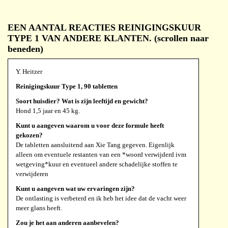
Soort huisdier? Wat is zijn leeftijd en gewicht?
Engelse cocker spaniel, 12.5 jaar en 17 kilo (grote reu)
EEN AANTAL REACTIES REINIGINGSKUUR
Kunt u aangeven waarom u voor deze formule heeft
TYPE 1 VAN ANDERE KLANTEN. (scrollen naar
gekozen?
beneden)
Omdat hij in de zomer last van jeuk krijgt en daar tabletten
voor kreeg van de dierenarts. *woord verwijderd ivm
Y. Heitzer
wetgeving*, daar ben ik geen fan van en dus op zoek naar iets
natuurlijks. N.a.v. de reviews besloten dit te proberen
Reinigingskuur Type 1, 90 tabletten
Kunt u aangeven wat uw ervaringen zijn?
Soort huisdier? Wat is zijn leeftijd en gewicht?
Ik was op vakantie toen ze binnen kwamen dus ik geef ze vanaf
Hond 1,5 jaar en 45 kg.
19/6. Hij heeft nu wel nog wat last van jeuk, maar krabt niet
Kunt u aangeven waarom u voor deze formule heeft
meer zo erg. Ik heb nu al 3 dagen geen *woord verwijderd ivm
gekozen?
wetgeving* tablet meer gegeven
De tabletten aansluitend aan Xie Tang gegeven. Eigenlijk
Zou je het aan anderen aanbevelen?
alleen om eventuele restanten van een *woord verwijderd ivm
Zoals het er nu uitziet wel
wetgeving*kuur en eventueel andere schadelijke stoffen te
verwijderen
Kunt u aangeven wat uw ervaringen zijn?
J.e.h. van der Zwan
De ontlasting is verbeterd en ik heb het idee dat de vacht weer
Xie Tang, 180 tabletten 1200 mg
meer glans heeft.
Soort huisdier? Wat is zijn leeftijd en gewicht?
Zou je het aan anderen aanbevelen?