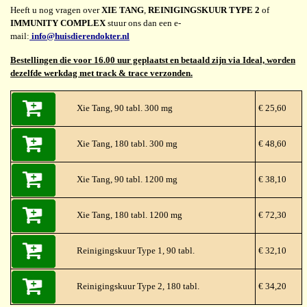
Heeft u nog vragen over
XIE TANG
,
REINIGINGSKUUR TYPE 2
of
IMMUNITY COMPLEX
stuur ons dan een e-
mail:
info@huisdierendokter.nl
Bestellingen die voor 16.00 uur geplaatst en betaald zijn via Ideal, worden
dezelfde werkdag met track & trace verzonden.
Xie Tang, 90 tabl. 300 mg
€ 25,60
Xie Tang, 180 tabl. 300 mg
€ 48,60
Xie Tang, 90 tabl. 1200 mg
€ 38,10
Xie Tang, 180 tabl. 1200 mg
€ 72,30
Reinigingskuur Type 1, 90 tabl.
€ 32,10
Reinigingskuur Type 2, 180 tabl.
€ 34,20