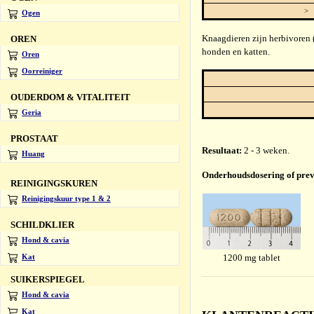
> 
Ogen
Knaagdieren zijn herbivoren (
OREN
honden en katten.
Oren
Oorreiniger
OUDERDOM & VITALITEIT
Geria
PROSTAAT
Resultaat:
2 - 3 weken.
Huang
Onderhoudsdosering of prev
REINIGINGSKUREN
Reinigingskuur type 1 & 2
SCHILDKLIER
Hond & cavia
1200 mg tablet
Kat
SUIKERSPIEGEL
Hond & cavia
Kat