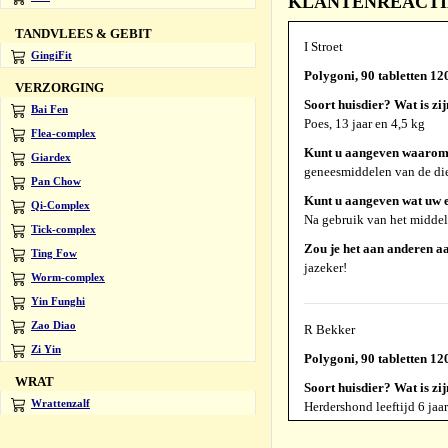
KLANTENREACTIES 
TANDVLEES & GEBIT
I Stroet
GingiFit
Polygoni, 90 tabletten 1
VERZORGING
Soort huisdier? Wat is zij
Bai Fen
Poes, 13 jaar en 4,5 kg
Flea-complex
Kunt u aangeven waarom 
Giardex
geneesmiddelen van de diere
Pan Chow
Kunt u aangeven wat uw e
Qi-Complex
Na gebruik van het middel 
Tick-complex
Zou je het aan anderen a
Ting Fow
jazeker!
Worm-complex
Yin Funghi
Zao Diao
R Bekker
Zi Yin
Polygoni, 90 tabletten 1
WRAT
Soort huisdier? Wat is zij
Wrattenzalf
Herdershond leeftijd 6 jaa
Kunt u aangeven waarom 