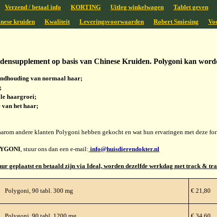
Verzend / betaal info
KORTING
Uitleg winkelwagen
Tablet geven
nese kruiden
Kwaliteit
Leveringsvoorwaarden
Robert Smiesing
Vo
nsupplement op basis van Chinese Kruiden. Polygoni kan worden
standhouding van normaal haar;
;
le haargroei;
 van het haar;
waarom andere klanten Polygoni hebben gekocht en wat hun ervaringen met deze form
YGONI
, stuur ons dan een e-mail:
info@huisdierendokter.nl
uur geplaatst en betaald zijn via Ideal, worden dezelfde werkdag met track & tr
Polygoni, 90 tabl. 300 mg
€ 21,80
Polygoni, 90 tabl. 1200 mg
€ 34,60