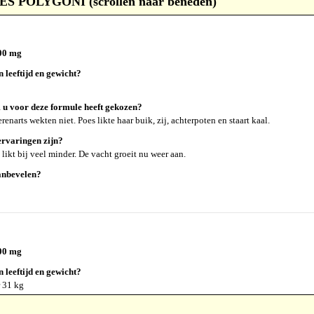
POLYGONI (scrollen naar beneden)
200 mg
n leeftijd en gewicht?
u voor deze formule heeft gekozen?
narts wekten niet. Poes likte haar buik, zij, achterpoten en staart kaal.
rvaringen zijn?
likt bij veel minder. De vacht groeit nu weer aan.
anbevelen?
200 mg
n leeftijd en gewicht?
r 31 kg
u voor deze formule heeft gekozen?