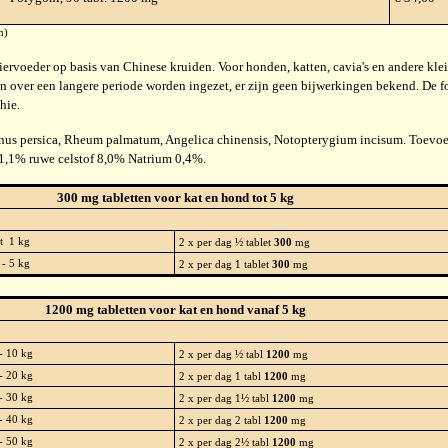
m)
ervoeder op basis van Chinese kruiden. Voor honden, katten, cavia's en andere klein
n over een langere periode worden ingezet, er zijn geen bijwerkingen bekend. De 
hie.
us persica, Rheum palmatum, Angelica chinensis, Notopterygium incisum. Toevoeg
 1,1% ruwe celstof 8,0% Natrium 0,4%.
300 mg tabletten voor kat en hond tot 5 kg
t 1 kg
2 x per dag ½ tablet
300
mg
- 5 kg
2 x per dag 1 tablet
300
mg
1200 mg tabletten voor kat en hond vanaf 5 kg
- 10 kg
2 x per dag ½ tabl
1200
mg
- 20 kg
2 x per dag 1 tabl
1200
mg
- 30 kg
2 x per dag 1½ tabl
1200
mg
- 40 kg
2 x per dag 2 tabl
1200
mg
- 50 kg
2 x per dag 2½ tabl
1200
mg