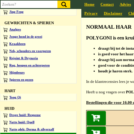
Home
Contact
Advies
GEESTELIJKE BALANS
Jing Feng
Privacy
Disclaimer
Chi
GEWRICHTEN & SPIEREN
NORMAAL HAAR
Analgos
Jonge hond in de groei
POLYGONI is een kruide
Kraakbeen
draagt bij tot de in
Nek, schouders en voorpoten
is goed voor het haar
Rejoint & Drynaria
draagt bij aan norma
goed voor de conditie
Rug, heupen en achterpoten
houdt je haren sterk.
Slijmbeurs
Spieren en pezen
In de klantrecensies lees je 
HART
Heeft u nog vragen over
POL
Tong Qi
Bestellingen die voor 16.00 
HUID
Droge huid: Response
Natte huid: Quell
Natte plek: Derma & zilverzalf