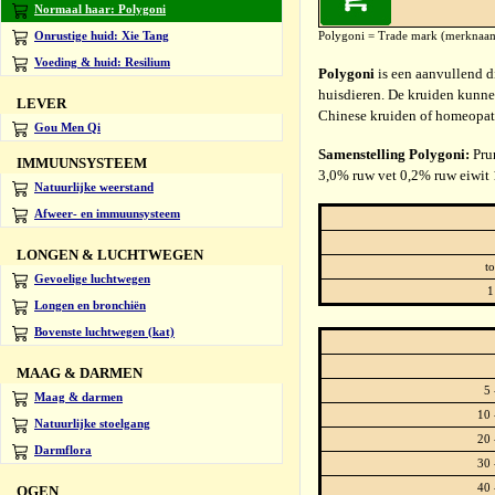
Normaal haar: Polygoni
Onrustige huid: Xie Tang
Polygoni = Trade mark (merknaa
Voeding & huid: Resilium
Polygoni
is een aanvullend di
huisdieren. De kruiden kunne
LEVER
Chinese kruiden of homeopat
Gou Men Qi
Samenstelling Polygoni:
Prun
IMMUUNSYSTEEM
3,0% ruw vet 0,2% ruw eiwit
Natuurlijke weerstand
Afweer- en immuunsysteem
LONGEN & LUCHTWEGEN
to
Gevoelige luchtwegen
1 
Longen en bronchiën
Bovenste luchtwegen (kat)
MAAG & DARMEN
5 
Maag & darmen
10 
Natuurlijke stoelgang
20 
Darmflora
30 
40 
OGEN