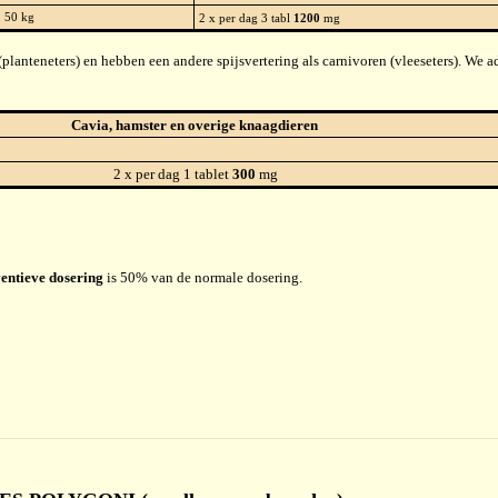
50 kg
2 x per dag 3 tabl
1200
mg
planteneters) en hebben een andere spijsvertering als carnivoren (vleeseters). We 
Cavia, hamster en overige knaagdieren
2 x per dag 1 tablet
300
mg
entieve dosering
is 50% van de normale dosering.