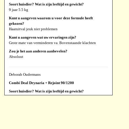
Soort huisdier? Wat is zijn leeftijd en gewicht?
9 jaar 5.5 kg
Kunt u aangeven waarom u voor deze formule heeft
gekozen?
Haaruitval jeuk nier problemen
Kunt u aangeven wat uw ervaringen zijn?
Grote mate van verminderen va. Bovenstaande klachten
Zou je het aan anderen aanbevelen?
Absoluut
Deborah Oudermans
Combi Deal Drynaria + Rejoint 90/1200
Soort huisdier? Wat is zijn leeftijd en gewicht?
Cavalier King Charles teefje 10j
Kunt u aangeven waarom u voor deze formule heeft
gekozen?
Bewoog bijna niet meer en bij opstaan sleepte ze met haar
achterpoot