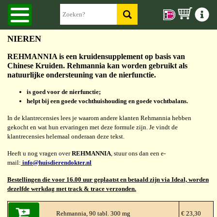
NIEREN
REHMANNIA is een kruidensupplement op basis van
Chinese Kruiden. Rehmannia kan worden gebruikt als
natuurlijke ondersteuning van de nierfunctie.
is goed voor de nierfunctie;
helpt bij een goede vochthuishouding en goede vochtbalans.
In de klantrecensies lees je waarom andere klanten Rehmannia hebben
gekocht en wat hun ervaringen met deze formule zijn. Je vindt de
klantrecensies helemaal onderaan deze tekst.
Heeft u nog vragen over
REHMANNIA
, stuur ons dan een e-
mail:
info@huisdierendokter.nl
Bestellingen die voor 16.00 uur geplaatst en betaald zijn via Ideal, worden
dezelfde werkdag met track & trace verzonden.
Rehmannia, 90 tabl. 300 mg
€ 23,30