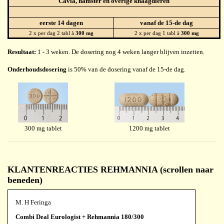
Cavia, hamster en overige knaagdieren
eerste 14 dagen
vanaf de 15-de dag
2 x per dag 2 tabl à
300 mg
2 x per dag 1 tabl à
300 mg
Resultaat:
1 - 3 weken. De dosering nog 4 weken langer blijven inzetten.
Onderhoudsdosering
is 50% van de dosering vanaf de 15-de dag.
300 mg tablet
1200 mg tablet
KLANTENREACTIES REHMANNIA (scrollen naar
beneden)
M. H Feringa
Combi Deal Eurologist + Rehmannia 180/300