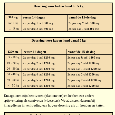
Dosering voor kat en hond tot 5 kg
eerste 14 dagen
vanaf de 15-de dag
300 mg
tot 1 kg
2x per dag 1 tabl
300
mg
2x per dag ½ tabl
300
mg
1 - 5 kg
2x per dag 2 tabl
300
mg
2x per dag 1 tabl
300
mg
Dosering voor kat en hond vanaf 5 kg
eerste 14 dagen
vanaf de 15-de dag
1200 mg
5 - 10 kg
2x per dag 1 tabl
1200
mg
2x per dag ½ tabl
1200
mg
10 - 20 kg
2x per dag 2 tabl
1200
mg
2x per dag 1 tabl
1200
mg
20 - 30 kg
2x per dag 3 tabl
1200
mg
2x per dag 1½ tabl
1200
mg
30 - 40 kg
2x per dag 4 tabl
1200
mg
2x per dag 2 tabl
1200
mg
40 - 50 kg
2x per dag 5 tabl
1200
mg
2x per dag 2½ tabl
1200
mg
> 50 kg
2x per dag 6 tabl
1200
mg
2x per dag 3 tabl
1200
mg
Knaagdieren zijn herbivoren (planteneters) en hebben een andere
spijsvertering als carnivoren (vleeseters). We adviseren daarom bij
knaagdieren in verhouding een hogere dosering als bij honden en katten.