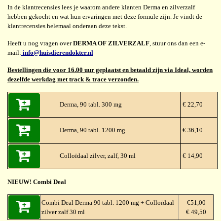
In de klantrecensies lees je waarom andere klanten Derma en zilverzalf
hebben gekocht en wat hun ervaringen met deze formule zijn. Je vindt de
klantrecensies helemaal onderaan deze tekst.
Heeft u nog vragen over
DERMA OF ZILVERZALF
, stuur ons dan een e-
mail:
info@huisdierendokter.nl
Bestellingen die voor 16.00 uur geplaatst en betaald zijn via Ideal, worden
dezelfde werkdag met track & trace verzonden.
Derma, 90 tabl. 300 mg
€ 22,70
Derma, 90 tabl. 1200 mg
€ 36,10
Colloïdaal zilver, zalf, 30 ml
€ 14,90
NIEUW! Combi Deal
Combi Deal Derma 90 tabl. 1200 mg + Colloïdaal
€51,00
zilver zalf 30 ml
€ 49,50