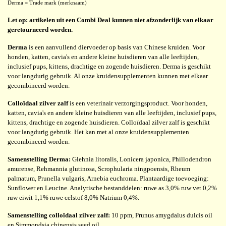
Derma = Trade mark (merknaam)
Let op: artikelen uit een Combi Deal kunnen niet afzonderlijk van elkaar
geretourneerd worden.
Derma
is een aanvullend diervoeder op basis van Chinese kruiden. Voor
honden, katten, cavia's en andere kleine huisdieren van alle leeftijden,
inclusief pups, kittens, drachtige en zogende huisdieren. Derma is geschikt
voor langdurig gebruik. Al onze kruidensupplementen kunnen met elkaar
gecombineerd worden.
Colloïdaal zilver zalf
is een veterinair verzorgingsproduct. Voor honden,
katten, cavia's en andere kleine huisdieren van alle leeftijden, inclusief pups,
kittens, drachtige en zogende huisdieren. Colloïdaal zilver zalf is geschikt
voor langdurig gebruik. Het kan met al onze kruidensupplementen
gecombineerd worden.
Samenstelling Derma:
Glehnia litoralis, Lonicera japonica, Phillodendron
amurense, Rehmannia glutinosa, Scrophularia ningpoensis, Rheum
palmatum, Prunella vulgaris, Arnebia euchroma. Plantaardige toevoeging:
Sunflower en Leucine. Analytische bestanddelen: ruwe as 3,0% ruw vet 0,2%
ruw eiwit 1,1% ruwe celstof 8,0% Natrium 0,4%.
Samenstelling colloïdaal zilver zalf:
10 ppm, Prunus amygdalus dulcis oil
en Simmondsia chinensis seed oil.