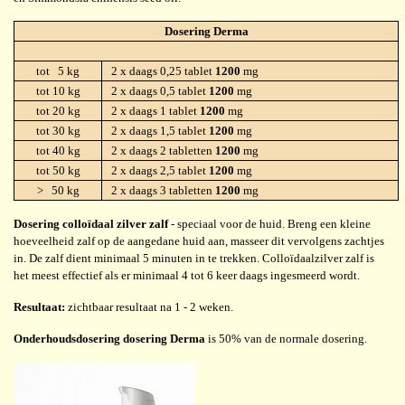
Dosering Derma
tot 5 kg
2 x daags 0,25 tablet
1200
mg
tot 10 kg
2 x daags 0,5 tablet
1200
mg
tot 20 kg
2 x daags 1 tablet
1200
mg
tot 30 kg
2 x daags 1,5 tablet
1200
mg
tot 40 kg
2 x daags 2 tabletten
1200
mg
tot 50 kg
2 x daags 2,5 tablet
1200
mg
> 50 kg
2 x daags 3 tabletten
1200
mg
Dosering colloïdaal zilver zalf
- speciaal voor de huid. Breng een kleine
hoeveelheid zalf op de aangedane huid aan, masseer dit vervolgens zachtjes
in. De zalf dient minimaal 5 minuten in te trekken. Colloïdaalzilver zalf is
het meest effectief als er minimaal 4 tot 6 keer daags ingesmeerd wordt.
Resultaat:
zichtbaar resultaat na 1 - 2 weken.
Onderhoudsdosering dosering Derma
is 50% van de normale dosering.