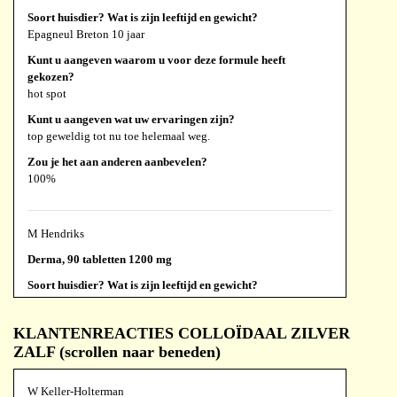
Soort huisdier? Wat is zijn leeftijd en gewicht?
Epagneul Breton 10 jaar
Kunt u aangeven waarom u voor deze formule heeft
gekozen?
hot spot
Kunt u aangeven wat uw ervaringen zijn?
top geweldig tot nu toe helemaal weg.
Zou je het aan anderen aanbevelen?
100%
M Hendriks
Derma, 90 tabletten 1200 mg
Soort huisdier? Wat is zijn leeftijd en gewicht?
Chihuahua 17,5jr 2kg
Kunt u aangeven waarom u voor deze formule heeft
KLANTENREACTIES COLLOÏDAAL ZILVER
gekozen?
ZALF (scrollen naar beneden)
Had voortdurend hotspots
Kunt u aangeven wat uw ervaringen zijn?
W Keller-Holterman