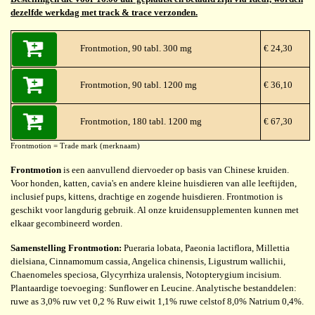
dezelfde werkdag met track & trace verzonden.
Frontmotion, 90 tabl. 300 mg
€ 24,30
Frontmotion, 90 tabl. 1200 mg
€ 36,10
Frontmotion, 180 tabl. 1200 mg
€ 67,30
Frontmotion = Trade mark (merknaam)
Frontmotion
is een aanvullend diervoeder op basis van Chinese kruiden.
Voor honden, katten, cavia's en andere kleine huisdieren van alle leeftijden,
inclusief pups, kittens, drachtige en zogende huisdieren. Frontmotion is
geschikt voor langdurig gebruik. Al onze kruidensupplementen kunnen met
elkaar gecombineerd worden.
Samenstelling Frontmotion:
Pueraria lobata, Paeonia lactiflora, Millettia
dielsiana, Cinnamomum cassia, Angelica chinensis, Ligustrum wallichii,
Chaenomeles speciosa, Glycyrrhiza uralensis, Notopterygium incisium.
Plantaardige toevoeging: Sunflower en Leucine. Analytische bestanddelen:
ruwe as 3,0% ruw vet 0,2 % Ruw eiwit 1,1% ruwe celstof 8,0% Natrium 0,4%.