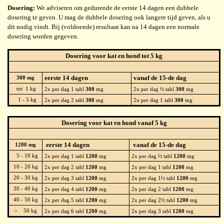
Dosering:
We adviseren om gedurende de eerste 14 dagen een dubbele
dosering te geven. U mag de dubbele dosering ook langere tijd geven, als u
dit nodig vindt. Bij (voldoende) resultaat kan na 14 dagen een normale
dosering worden gegeven.
Dosering voor kat en hond tot 5 kg
eerste 14 dagen
vanaf de 15-de dag
300 mg
tot 1 kg
2x per dag 1 tabl
300
mg
2x per dag ½ tabl
300
mg
1 - 5 kg
2x per dag 2 tabl
300
mg
2x per dag 1 tabl
300
mg
Dosering voor kat en hond vanaf 5 kg
eerste 14 dagen
vanaf de 15-de dag
1200 mg
5 - 10 kg
2x per dag 1 tabl
1200
mg
2x per dag ½ tabl
1200
mg
10 - 20 kg
2x per dag 2 tabl
1200
mg
2x per dag 1 tabl
1200
mg
20 - 30 kg
2x per dag 3 tabl
1200
mg
2x per dag 1½ tabl
1200
mg
30 - 40 kg
2x per dag 4 tabl
1200
mg
2x per dag 2 tabl
1200
mg
40 - 50 kg
2x per dag 5 tabl
1200
mg
2x per dag 2½ tabl
1200
mg
> 50 kg
2x per dag 6 tabl
1200
mg
2x per dag 3 tabl
1200
mg