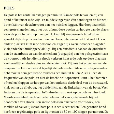
POLS
De pols is het aantal hartslagen per minuut. Om de pols te voelen bij een
hond of kat moet u de wijs- en middelvinger van één hand tegen de binnen
bovenkant van de achterpoot van het huisdier leggen. Hier loopt namelijk
een grote slagader langs het bot, u kunt deze voelen ter hoogte van de plaats
waar de poot in de romp overgaat. U kunt bij een gezonde hond of kat
gemakkelijk de pols voelen. Een paar keer oefenen en het lukt wel. Ook op
andere plaatsen kunt u de pols voelen. Eigenlijk overal waar een slagader
vlak onder het huidoppervlak ligt. Bij een huisdier is dat aan de onderkant
van de staartbasis en aan de achterkant (buigzijde) van het polsgewricht aan
de voorpoot. Als het dier in shock verkeert kunt u de pols op deze plaatsen
veel moeilijker vinden dan aan de achterpoot. Tijdens het opnemen van de
temperatuur kunt u meestal tegelijk de pols voelen. Als u de pols gevonden
hebt moet u hem gedurende minstens één minuut tellen. Als u alleen de
frequentie van de pols, en niet de kracht, wilt opnemen, kunt u het hart zien
of voelen kloppen ter hoogte van het onderste derde deel van de borstwand,
vlak achter de elleboog, het duidelijkst aan de linkerkant van de borst. Veel
factoren die de temperatuur beïnvloeden, zijn ook op de pols van invloed.
Voorde eerste-hulpverlener is de pols vooral van grote waarde bij het
beoordelen van shock. Een snelle pols is kenmerkend voor shock, een
zwakke of nauwelijks voelbare pols is een slecht teken. Een gezonde hond
heeft een regelmatige pols en ligt tussen de 80 en 100 slagen per minuut. De