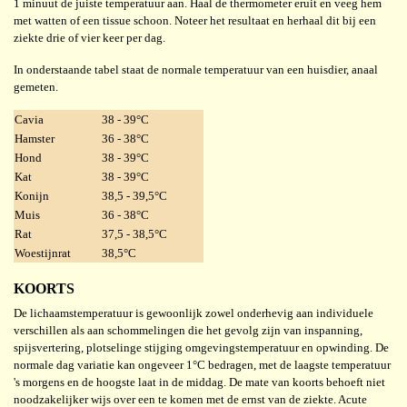
1 minuut de juiste temperatuur aan. Haal de thermometer eruit en veeg hem
met watten of een tissue schoon. Noteer het resultaat en herhaal dit bij een
ziekte drie of vier keer per dag.
In onderstaande tabel staat de normale temperatuur van een huisdier, anaal
gemeten.
Cavia
38 - 39°C
Hamster
36 - 38°C
Hond
38 - 39°C
Kat
38 - 39°C
Konijn
38,5 - 39,5°C
Muis
36 - 38°C
Rat
37,5 - 38,5°C
Woestijnrat
38,5°C
KOORTS
De lichaamstemperatuur is gewoonlijk zowel onderhevig aan individuele
verschillen als aan schommelingen die het gevolg zijn van inspanning,
spijsvertering, plotselinge stijging omgevingstemperatuur en opwinding. De
normale dag variatie kan ongeveer 1°C bedragen, met de laagste temperatuur
's morgens en de hoogste laat in de middag. De mate van koorts behoeft niet
noodzakelijker wijs over een te komen met de ernst van de ziekte. Acute