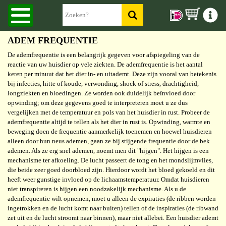
ADEM FREQUENTIE
De ademfrequentie is een belangrijk gegeven voor afspiegeling van de
reactie van uw huisdier op vele ziekten. De ademfrequentie is het aantal
keren per minuut dat het dier in- en uitademt. Deze zijn vooral van betekenis
bij infecties, hitte of koude, verwonding, shock of stress, drachtigheid,
longziekten en bloedingen. Ze worden ook duidelijk beïnvloed door
opwinding; om deze gegevens goed te interpreteren moet u ze dus
vergelijken met de temperatuur en pols van het huisdier in rust. Probeer de
ademfrequentie altijd te tellen als het dier in rust is. Opwinding, warmte en
beweging doen de frequentie aanmerkelijk toenemen en hoewel huisdieren
alleen door hun neus ademen, gaan ze bij stijgende frequentie door de bek
ademen. Als ze erg snel ademen, noemt men dit "hijgen". Het hijgen is een
mechanisme ter afkoeling. De lucht passeert de tong en het mondslijmvlies,
die beide zeer goed doorbloed zijn. Hierdoor wordt het bloed gekoeld en dit
heeft weer gunstige invloed op de lichaamstemperatuur. Omdat huisdieren
niet transpireren is hijgen een noodzakelijk mechanisme. Als u de
ademfrequentie wilt opnemen, moet u alleen de expiraties (de ribben worden
ingetrokken en de lucht komt naar buiten) tellen of de inspiraties (de ribwand
zet uit en de lucht stroomt naar binnen), maar niet allebei. Een huisdier ademt