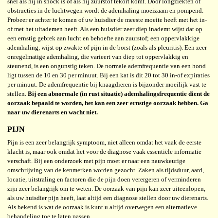
snel als hij in shock is of als hij zuurstof tekort komt. Door longziekten of
obstructies in de luchtwegen wordt de ademhaling moeizaam en pompend.
Probeer er achter te komen of uw huisdier de meeste moeite heeft met het in-
of met het uitademen heeft. Als een huisdier zeer diep inademt wijst dat op
een ernstig gebrek aan lucht en behoefte aan zuurstof; een oppervlakkige
ademhaling, wijst op zwakte of pijn in de borst (zoals als pleuritis). Een zeer
onregelmatige ademhaling, die varieert van diep tot oppervlakkig en
steunend, is een ongunstig teken. De normale ademfrequentie van een hond
ligt tussen de 10 en 30 per minuut. Bij een kat is dit 20 tot 30 in-of expiraties
per minuut. De ademfrequentie bij knaagdieren is bijzonder moeilijk vast te
stellen.
Bij een abnormale (in rust situatie) ademhalingsfrequentie dient de
oorzaak bepaald te worden, het kan een zeer ernstige oorzaak hebben. Ga
naar uw dierenarts en wacht niet.
PIJN
Pijn is een zeer belangrijk symptoom, niet alleen omdat het vaak de eerste
klacht is, maar ook omdat het voor de diagnose vaak essentiële informatie
verschaft. Bij een onderzoek met pijn moet er naar een nauwkeurige
omschrijving van de kenmerken worden gezocht. Zaken als tijdsduur, aard,
locatie, uitstraling en factoren die de pijn doen verergeren of verminderen
zijn zeer belangrijk om te weten. De oorzaak van pijn kan zeer uiteenlopen,
als uw huisdier pijn heeft, laat altijd een diagnose stellen door uw dierenarts.
Als bekend is wat de oorzaak is kunt u altijd overwegen een alternatieve
behandeling toe te laten passen.