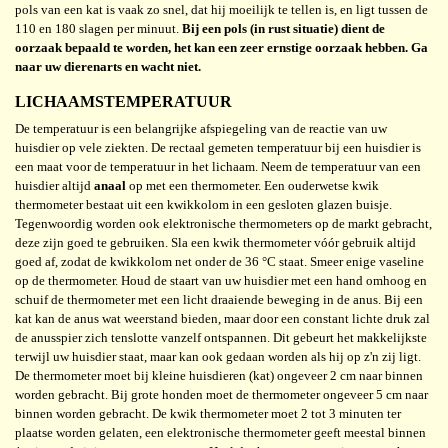
pols van een kat is vaak zo snel, dat hij moeilijk te tellen is, en ligt tussen de
110 en 180 slagen per minuut.
Bij een pols (in rust situatie) dient de
oorzaak bepaald te worden, het kan een zeer ernstige oorzaak hebben. Ga
naar uw dierenarts en wacht niet.
LICHAAMSTEMPERATUUR
De temperatuur is een belangrijke afspiegeling van de reactie van uw
huisdier op vele ziekten. De rectaal gemeten temperatuur bij een huisdier is
een maat voor de temperatuur in het lichaam. Neem de temperatuur van een
huisdier altijd
anaal
op met een thermometer. Een ouderwetse kwik
thermometer bestaat uit een kwikkolom in een gesloten glazen buisje.
Tegenwoordig worden ook elektronische thermometers op de markt gebracht,
deze zijn goed te gebruiken. Sla een kwik thermometer vóór gebruik altijd
goed af, zodat de kwikkolom net onder de 36 °C staat. Smeer enige vaseline
op de thermometer. Houd de staart van uw huisdier met een hand omhoog en
schuif de thermometer met een licht draaiende beweging in de anus. Bij een
kat kan de anus wat weerstand bieden, maar door een constant lichte druk zal
de anusspier zich tenslotte vanzelf ontspannen. Dit gebeurt het makkelijkste
terwijl uw huisdier staat, maar kan ook gedaan worden als hij op z'n zij ligt.
De thermometer moet bij kleine huisdieren (kat) ongeveer 2 cm naar binnen
worden gebracht. Bij grote honden moet de thermometer ongeveer 5 cm naar
binnen worden gebracht. De kwik thermometer moet 2 tot 3 minuten ter
plaatse worden gelaten, een elektronische thermometer geeft meestal binnen