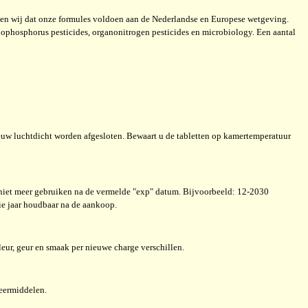
gen wij dat onze formules voldoen aan de Nederlandse en Europese wetgeving.
nophosphorus pesticides, organonitrogen pesticides en microbiology. Een aantal
euw luchtdicht worden afgesloten. Bewaart u de tabletten op kamertemperatuur
 niet meer gebruiken na de vermelde "exp" datum. Bijvoorbeeld: 12-
2030
ie jaar houdbaar na de aankoop.
leur, geur en smaak per nieuwe charge verschillen.
veermiddelen.