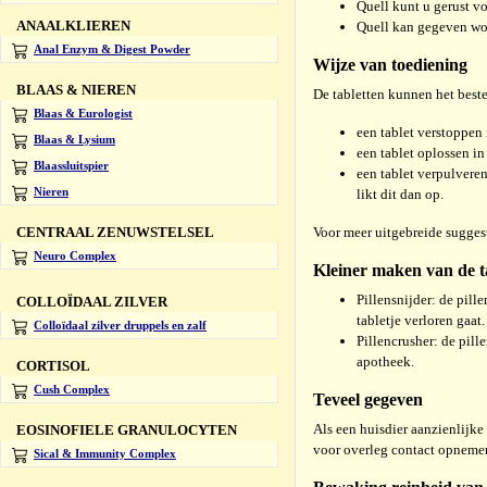
Quell kunt u gerust vo
ANAALKLIEREN
Quell kan gegeven wo
Anal Enzym & Digest Powder
Wijze van toediening
BLAAS & NIEREN
De tabletten kunnen het bes
Blaas & Eurologist
een tablet verstoppen 
Blaas & Lysium
een tablet oplossen in
Blaassluitspier
een tablet verpulvere
Nieren
likt dit dan op.
Voor meer uitgebreide suggest
CENTRAAL ZENUWSTELSEL
Neuro Complex
Kleiner maken van de t
Pillensnijder: de pill
COLLOÏDAAL ZILVER
tabletje verloren gaat
Colloïdaal zilver druppels en zalf
Pillencrusher: de pill
apotheek.
CORTISOL
Cush Complex
Teveel gegeven
Als een huisdier aanzienlijke
EOSINOFIELE GRANULOCYTEN
voor overleg contact opnemen
Sical & Immunity Complex