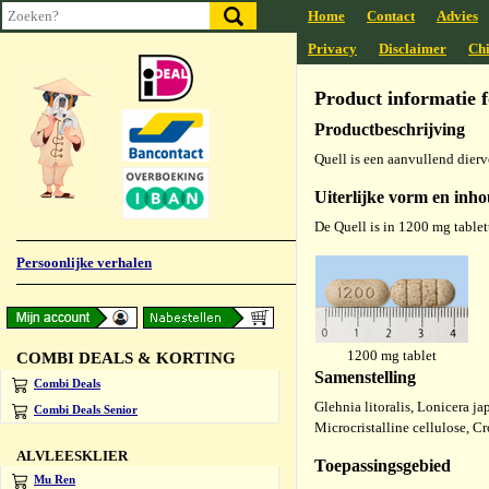
Home
Contact
Advies
Privacy
Disclaimer
Chi
Product informatie 
Productbeschrijving
Quell is een aanvullend dier
Uiterlijke vorm en inho
De Quell is in 1200 mg tablett
Persoonlijke verhalen
1200 mg tablet
COMBI DEALS & KORTING
Samenstelling
Combi Deals
Glehnia litoralis, Lonicera 
Combi Deals Senior
Microcristalline cellulose, 
ALVLEESKLIER
Toepassingsgebied
Mu Ren