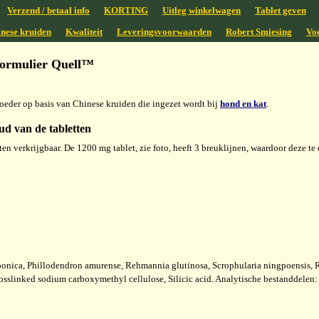
Verzend / betaal info
KORTING
Uitleg winkelwagen
Tablet geven
nese kruiden
Kwaliteit
Leveringsvoorwaarden
Robert Smiesing
Vo
formulier Quell™
voeder op basis van Chinese kruiden die ingezet wordt bij
hond en kat
.
ud van de tabletten
en verkrijgbaar. De 1200 mg tablet, zie foto, heeft 3 breuklijnen, waardoor deze te de
japonica, Phillodendron amurense, Rehmannia glutinosa, Scrophularia ningpoensis
Crosslinked sodium carboxymethyl cellulose, Silicic acid. Analytische bestanddele