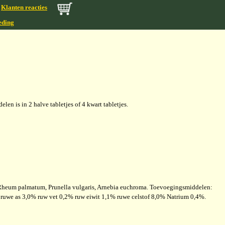
Klanten reacties
eding
len is in 2 halve tabletjes of 4 kwart tabletjes.
, Rheum palmatum, Prunella vulgaris, Arnebia euchroma. Toevoegingsmiddelen:
n: ruwe as 3,0% ruw vet 0,2% ruw eiwit 1,1% ruwe celstof 8,0% Natrium 0,4%.