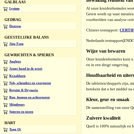
Bewaking reinheid van
GALBLAAS
Al onze kruidenformules word
Lysium
Getest wordt op ware metalen
voorbeelden van analyse certi
GEDRAG
Destress
Chinees testrapport:
CERTIFI
GEESTELIJKE BALANS
Nederlands testrapport(END
Jing Feng
Wijze van bewaren
GEWRICHTEN & SPIEREN
Onze kruidenformules kunt u 
Analgos
en in een droge omgeving.
Jonge hond in de groei
Houdbaarheid en uiter
Kraakbeen
De tabletten/druppels zijn, m
Nek, schouders en voorpoten
betekent dat u het middel n
Rejoint & Drynaria
Rug, heupen en achterpoten
Kleur, geur en smaak
Slijmbeurs
De samenstelling van onze Que
Spieren en pezen
Zuivere kwaliteit
HART
Quell is 100% natuurlijk en b
Tong Qi