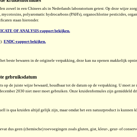
 de kruidenformules
en zowel in een Chinees als in Nederlands laboratorium getest. Op deze wijze zor
, mycotoxins, polyaromatic hydrocarbons (PAH's), organochlorine pesticides, orga
ficaten staan hieronder.
CATE OF ANALYSIS-rapport bekijken.
C):
ENDC-rapport bekijken.
het beste bewaren in de originele verpakking, deze kan na openen makkelijk opni
ste gebruiksdatum
its op de juiste wijze bewaard, houdbaar tot de datum op de verpakking. U moet ze
a december
2030 niet meer moet gebruiken. Onze kruidenformules zijn gemiddeld dr
ll is qua kruiden altijd gelijk zijn, maar omdat het een natuurproduct is kunnen k
evat dus geen (chemische) toevoegingen zoals gluten, gist, kleur-, geur- of conser