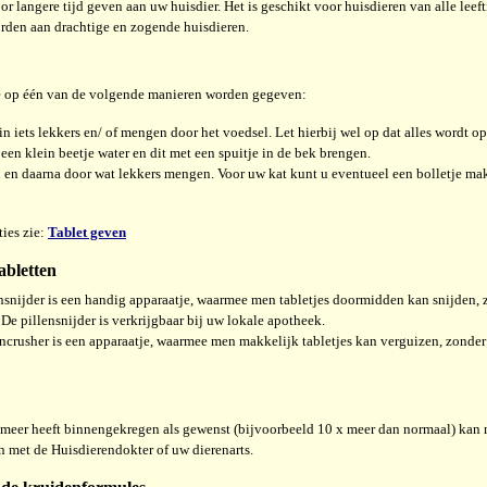
or langere tijd geven aan uw huisdier. Het is geschikt voor huisdieren van alle leef
rden aan drachtige en zogende huisdieren.
te op één van de volgende manieren worden gegeven:
in iets lekkers en/ of mengen door het voedsel. Let hierbij wel op dat alles wordt o
 een klein beetje water en dit met een spuitje in de bek brengen.
n en daarna door wat lekkers mengen. Voor uw kat kunt u eventueel een bolletje ma
ies zie:
Tablet geven
abletten
ensnijder is een handig apparaatje, waarmee men tabletjes doormidden kan snijden, 
. De pillensnijder is verkrijgbaar bij uw lokale apotheek.
encrusher is een apparaatje, waarmee men makkelijk tabletjes kan verguizen, zonder 
 meer heeft binnengekregen als gewenst (bijvoorbeeld 10 x meer dan normaal) kan mo
 met de Huisdierendokter of uw dierenarts.