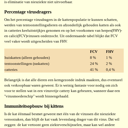
is eliminatie van niesziekte niet uitvoerbaar.
Percentage virusdragers
Om het percentage virusdragers in de kattenpopulatie te kunnen schatten,
werden van tentoonstellingsdieren en afzonderlijk gehouden katten als ook
in catteries keeluitstrijkjes genomen en op het voorkomen van herpes(FHV)-
en calici(FCV)virussen onderzocht. Uit onderstaande tabel blijkt dat FCV
veel vaker wordt uitgescheiden van FHV.
FCV
FHV
huiskatten (alleen gehouden)
8 %
1 %
tentoonstellingen (raskatten)
24 %
2 %
catteries
41 %
0,4 %
Belangrijk is dat alle dieren een kerngezonde indruk maakten, dus eventueel
ook verkoopbaar waren geweest. Er is weinig fantasie voor nodig om zich
voor te stellen wat in een virusvrije cattery kan gebeuren, wanneer daar een
"virusmoederschip" wordt binnengehaald.
Immuniteitsopbouw bij kittens
Is de kat éénmaal besmet geweest met één van de virussen die niesziekte
veroorzaken, dan blijft de kat vaak levenslang drager van dit virus. Dat wil
zeggen: de kat vertoont geen ziekteverschijnselen, maar kan wel andere