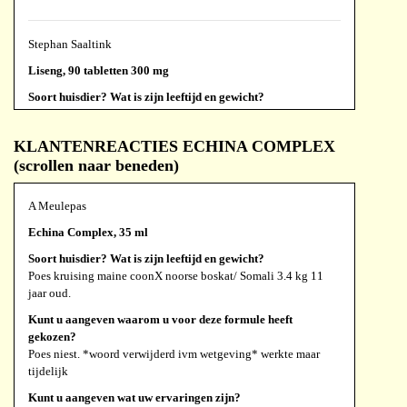
Stephan Saaltink
Liseng, 90 tabletten 300 mg
Soort huisdier? Wat is zijn leeftijd en gewicht?
Leeftijd: onbekend omdat het een zwerfpoes is. Ik denk rond de
1 jaar. Gewicht: 2 kilo 80 gram.
KLANTENREACTIES ECHINA COMPLEX
Kunt u aangeven waarom u voor deze formule heeft
(scrollen naar beneden)
gekozen?
Na enig onderzoek op het world wide web, nadat de adviezen
A Meulepas
van mijn reguliere dierenarts geen resultaat opleverden. het
bijzonder uw klant aanbevelingen.
Echina Complex, 35 ml
Kunt u aangeven wat uw ervaringen zijn?
Soort huisdier? Wat is zijn leeftijd en gewicht?
Positief. De niesziekte is verdwenen. Ik maak de medicatie af.
Poes kruising maine coonX noorse boskat/ Somali 3.4 kg 11
jaar oud.
Zou je het aan anderen aanbevelen?
Ja.
Kunt u aangeven waarom u voor deze formule heeft
gekozen?
Poes niest. *woord verwijderd ivm wetgeving* werkte maar
I Heijnen-du Burck
tijdelijk
Liseng, 90 tabletten 300 mg
Kunt u aangeven wat uw ervaringen zijn?