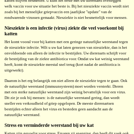
katten blijven besmetten. U kunt het beste met uw dierenarts overleggen
welk vaccin voor uw situatie het beste is. Bij het niesziekte vaccin wordt niet
zoals bij het menselijke griepvaccin een jaarlijkse "update" van de
rondwarende virussen gemaakt. Niesziekte is niet besmettelijk voor mensen.
Niesziekte is een infectie (virus) ziekte die veel voorkomt bij
katten
Het komt vooral voor bij katten met een geringe natuurlijke weerstand tegen
de niesziekte infectie. Wilt u uw kat laten genezen van niesziekte, dan is het
onvoldoende om alleen de infectie te bestrijden. Uw dierenarts schrijft voor
de bestrijding van de ziekte antibiotica voor. Omdat uw kat weinig weerstand
heeft, komt de niesziekte meestal snel terug (kort nadat de antibiotica is
uitgewerkt).
Daarom is het erg belangrijk om niet alleen de niesziekte tegen te gaan. Ook
de natuurlijke weerstand (immuunsysteem) moet worden versterkt. Dieren
met een sterke natuurlijke weerstand zijn weinig bevattelijk voor een virus.
Dit zie je ook bij mensen: is de natuurlijke weerstand gering, dan wordt
sneller een verkoudheid of griep opgelopen. De meeste dierenartsen
bestrijden echter alleen het virus en besteden geen aandacht aan de
natuurlijke weerstand.
Stress en verminderde weerstand bij uw kat
Katten zijn gevoelig voor stress. Ervaren zij spanning, dan heeft dit vaak ook