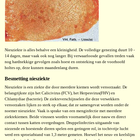
Niesziekte is alles behalve een kleinigheid. De volledige genezing duurt 10 -
14 dagen, maar vaak ook nog langer. Bij verwaarloosde gevallen treden vaak
nog hardnekkige gevolgen zoals hoest en ontsteking van de voorhoofd
holtes op, deze kunnen maandenlang duren.
Besmetting niesziekte
Niesziekte is een ziekte die door meerdere kiemen wordt veroorzaakt. De
belangrijkste zijn het Calicivirus (FCV), het Herpesvirus(FHV) en
Chlamydiae (bacterie). De ziekteverschijnselen die deze verwekkers
veroorzaken lijken zo sterk op elkaar, dat ze samengevat worden onder de
noemer niesziekte. Vaak is sprake van een menginfectie met meerdere
ziektekiemen. Beide virussen worden voornamelijk door nauw en direct
contact tussen katten overgedragen. Druppelinfecties uitgaande van
niezende en hoestende dieren spelen een geringere rol, in tochtvrije lucht
werd een sproeiafstand van 1,3 meter gemeten. Hoewel het neus- en keelslijm