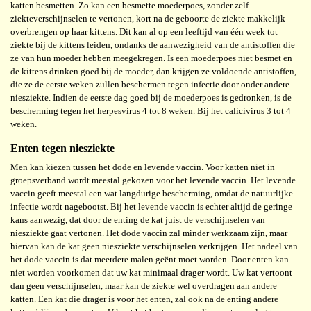
katten besmetten. Zo kan een besmette moederpoes, zonder zelf
ziekteverschijnselen te vertonen, kort na de geboorte de ziekte makkelijk
overbrengen op haar kittens. Dit kan al op een leeftijd van één week tot
ziekte bij de kittens leiden, ondanks de aanwezigheid van de antistoffen die
ze van hun moeder hebben meegekregen. Is een moederpoes niet besmet en
de kittens drinken goed bij de moeder, dan krijgen ze voldoende antistoffen,
die ze de eerste weken zullen beschermen tegen infectie door onder andere
niesziekte. Indien de eerste dag goed bij de moederpoes is gedronken, is de
bescherming tegen het herpesvirus 4 tot 8 weken. Bij het calicivirus 3 tot 4
weken.
Enten tegen niesziekte
Men kan kiezen tussen het dode en levende vaccin. Voor katten niet in
groepsverband wordt meestal gekozen voor het levende vaccin. Het levende
vaccin geeft meestal een wat langdurige bescherming, omdat de natuurlijke
infectie wordt nagebootst. Bij het levende vaccin is echter altijd de geringe
kans aanwezig, dat door de enting de kat juist de verschijnselen van
niesziekte gaat vertonen. Het dode vaccin zal minder werkzaam zijn, maar
hiervan kan de kat geen niesziekte verschijnselen verkrijgen. Het nadeel van
het dode vaccin is dat meerdere malen geënt moet worden. Door enten kan
niet worden voorkomen dat uw kat minimaal drager wordt. Uw kat vertoont
dan geen verschijnselen, maar kan de ziekte wel overdragen aan andere
katten. Een kat die drager is voor het enten, zal ook na de enting andere