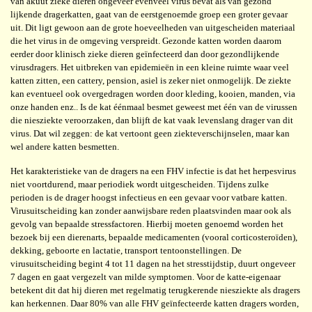
van akuut zieke dieren ongeveer evenveel virus bevat als van gezond
lijkende dragerkatten, gaat van de eerstgenoemde groep een groter gevaar
uit. Dit ligt gewoon aan de grote hoeveelheden van uitgescheiden materiaal
die het virus in de omgeving verspreidt. Gezonde katten worden daarom
eerder door klinisch zieke dieren geïnfecteerd dan door gezondlijkende
virusdragers. Het uitbreken van epidemieën in een kleine ruimte waar veel
katten zitten, een cattery, pension, asiel is zeker niet onmogelijk. De ziekte
kan eventueel ook overgedragen worden door kleding, kooien, manden, via
onze handen enz.. Is de kat éénmaal besmet geweest met één van de virussen
die niesziekte veroorzaken, dan blijft de kat vaak levenslang drager van dit
virus. Dat wil zeggen: de kat vertoont geen ziekteverschijnselen, maar kan
wel andere katten besmetten.
Het karakteristieke van de dragers na een FHV infectie is dat het herpesvirus
niet voortdurend, maar periodiek wordt uitgescheiden. Tijdens zulke
perioden is de drager hoogst infectieus en een gevaar voor vatbare katten.
Virusuitscheiding kan zonder aanwijsbare reden plaatsvinden maar ook als
gevolg van bepaalde stressfactoren. Hierbij moeten genoemd worden het
bezoek bij een dierenarts, bepaalde medicamenten (vooral corticosteroïden),
dekking, geboorte en lactatie, transport tentoonstellingen. De
virusuitscheiding begint 4 tot 11 dagen na het stresstijdstip, duurt ongeveer
7 dagen en gaat vergezelt van milde symptomen. Voor de katte-eigenaar
betekent dit dat hij dieren met regelmatig terugkerende niesziekte als dragers
kan herkennen. Daar 80% van alle FHV geïnfecteerde katten dragers worden,