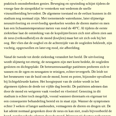
praktisch ononderbroken genies. Beweging en opwinding schijnt tijdens de
vroege fase de niesprikkel te versterken wat wederom de snelle
virusuitbreiding bevordert. De algemene toestand en de eetlust kunnen in dit
stadium nog normaal zijn. Met toenemende waterdunne, later slijmerige
neusuitvloeiing en overvloedig speekselen worden de dieren matter en men
kan een lichaamstemperatuur meten van rond de 40°C. Al tijdens de eerste
ziektefase laat de ontsteking van de kopslijmvliezen zich niet alleen zien aan
de neus (verkoudheid) en de mond (kwijlen) maar het uit zich ook bij het
oog. Het vlies dat de oogbol en de achterzijde van de oogleden bekleedt, zijn
vochtig, opgezwollen en later erg rood, zie afbeelding.
Vanaf de tweede tot derde ziektedag verandert het beeld. De uitvloeiing
wordt slijmerig tot etterig; de neusgaten zijn met korst bedekt, de oogleden
gesloten en dichtgeplakt. De betreurenswaardige patiënten proberen zich te
wassen en de ogen en neusgaten te reinigen, echter tevergeefs. Dit leidt tot
het besmeuren van de huid om de mond, borst en poten, bijzonder opvallend
bij lichtgekleurde katten. Het hoogtepunt van de ziekte wordt in het
algemeen tijdens de derde tot vijfde dag bereikt. De patiënten ademen dan
door de mond en weigeren vaak voedsel en vloeistof. Genezing in dit
stadium is echter toch mogelijk, vooral wanneer dierenarts en eigenaar tot
een consequente behandeling bereid en in staat zijn. Wanner de symptomen
echter 3 weken of langer aanhouden, vermageren de dieren en drogen uit. De
kat ademt normaal gesproken door de neus en kan niet, zoals bijvoorbeeld de
hond, zonder schade ademen door de mond. Wanneer zij daartoe gedwongen