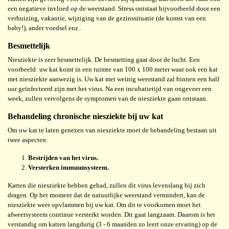
een negatieve invloed op de weerstand. Stress ontstaat bijvoorbeeld door een
verhuizing, vakantie, wijziging van de gezinssituatie (de komst van een
baby!), ander voedsel enz..
Besmettelijk
Niesziekte is zeer besmettelijk. De besmetting gaat door de lucht. Een
voorbeeld: uw kat komt in een ruimte van 100 x 100 meter waar ook een kat
met niesziekte aanwezig is. Uw kat met weinig weerstand zal binnen een half
uur geïnfecteerd zijn met het virus. Na een incubatietijd van ongeveer een
week, zullen vervolgens de symptomen van de niesziekte gaan ontstaan.
Behandeling chronische niesziekte bij uw kat
Om uw kat te laten genezen van niesziekte moet de behandeling bestaan uit
twee aspecten:
Bestrijden van het virus.
Versterken immuunsysteem.
Katten die niesziekte hebben gehad, zullen dit virus levenslang bij zich
dragen. Op het moment dat de natuurlijke weerstand vermindert, kan de
niesziekte weer opvlammen bij uw kat. Om dit te voorkomen moet het
afweersysteem continue versterkt worden. Dit gaat langzaam. Daarom is het
verstandig om katten langdurig (3 - 6 maanden zo leert onze ervaring) op de